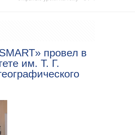
 «SMART» провел в
те им. Т. Г.
-географического